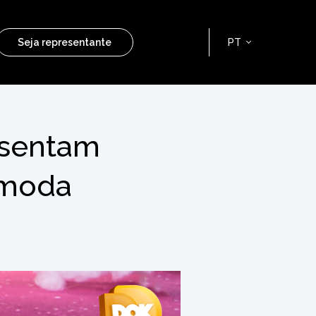
Seja representante
PT
esentam
 moda