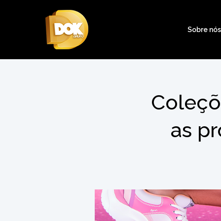
Sobre nó
Coleçõ
as p