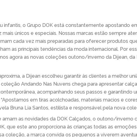
ou infantis, o Grupo DOK está constantemente apostando em
 mais únicos e especiais. Nossas marcas estão sempre ate
tornam cada vez mais preparadas para oferecer produtos q
am as principais tendências da moda internacional. Por es
mos agora as novas coleções outono/inverno da Dijean, da
proxima, a Dijean escolheu garantir às clientes a melhor un
A coleção Andando Nas Nuvens chega para apresentar calça
 contemporânea, acompanhando seus passos e garantindo u
. “Apostamos em tiras acolchoadas, materiais macios e core
ela Bruna Lia Santos, estilista e responsável pela nova cole
ue amam as novidades da DOK Calçados, o outono/inverno c
, que este ano proporciona às crianças todas as emoções
sa coleção, a marca convida os pequenos a viverem aventuras