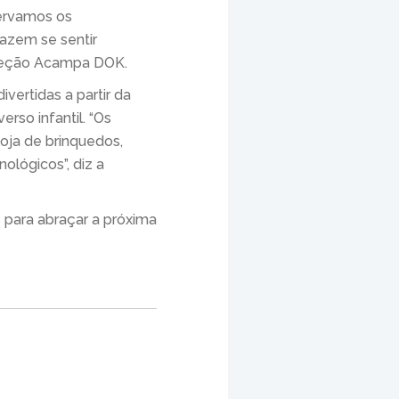
ervamos os
fazem se sentir
 coleção Acampa DOK.
vertidas a partir da
rso infantil. “Os
oja de brinquedos,
ológicos”, diz a
para abraçar a próxima