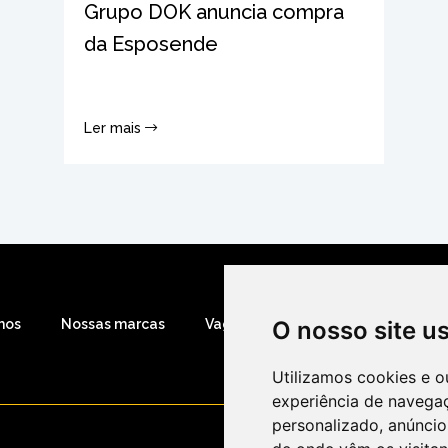
Grupo DOK anuncia compra
da Esposende
Ler mais
mos
Nossas marcas
Vagas abertas
Notícias
O nosso site u
Contato
Utilizamos cookies e o
experiência de navega
personalizado, anúncios